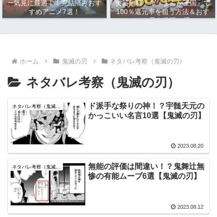
一気見に最適！！完結済みおす
実質無料！？『まんが王国』で
すめアニメ7選！
100％還元率を狙う方法＆おす
すめ長寿漫画10選
ホーム
鬼滅の刃
ネタバレ考察（鬼滅の刃）
ネタバレ考察（鬼滅の刃）
ド派手な祭りの神！？宇髄天元の
ネタバレ考察（鬼滅の刃）
かっこいい名言10選【鬼滅の刃】
2023.08.20
無能の評価は間違い！？鬼舞辻無
ネタバレ考察（鬼滅の刃）
惨の有能ムーブ6選【鬼滅の刃】
2023.08.12