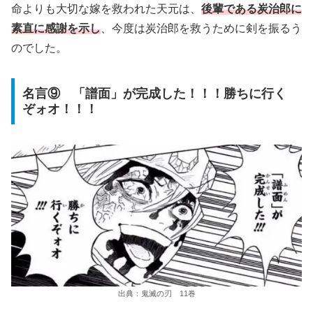
命よりも大切な嫁を救われた天元は、
後輩である炭治郎に
素直に感謝を示し
、今度は炭治郎を救うために剣を振るう
のでした。
名言⑨ 「譜面」が完成した！！！勝ちに行く
ぞォオ！！！
出典：鬼滅の刃 11巻