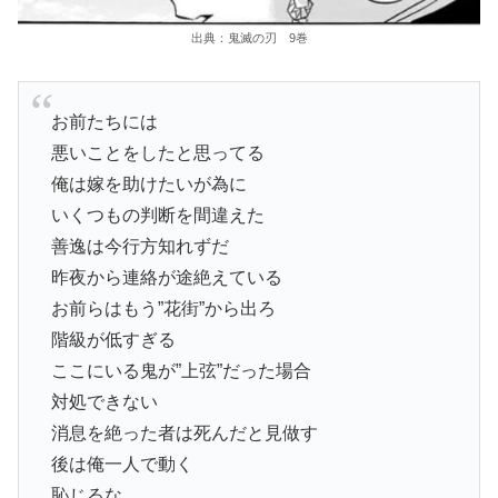
出典：鬼滅の刃 9巻
お前たちには
悪いことをしたと思ってる
俺は嫁を助けたいが為に
いくつもの判断を間違えた
善逸は今行方知れずだ
昨夜から連絡が途絶えている
お前らはもう”花街”から出ろ
階級が低すぎる
ここにいる鬼が”上弦”だった場合
対処できない
消息を絶った者は死んだと見做す
後は俺一人で動く
恥じるな