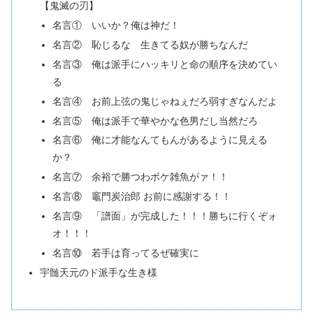
【鬼滅の刃】
名言① いいか？俺は神だ！
名言② 恥じるな 生きてる奴が勝ちなんだ
名言③ 俺は派手にハッキリと命の順序を決めてい
る
名言④ お前上弦の鬼じゃねぇだろ弱すぎなんだよ
名言⑤ 俺は派手で華やかな色男だし当然だろ
名言⑥ 俺に才能なんてもんがあるように見える
か？
名言⑦ 余裕で勝つわボケ雑魚がァ！！
名言⑧ 竈門炭治郎 お前に感謝する！！
名言⑨ 「譜面」が完成した！！！勝ちに行くぞォ
オ！！！
名言⑩ 若手は育ってるぜ確実に
宇髄天元のド派手な生き様