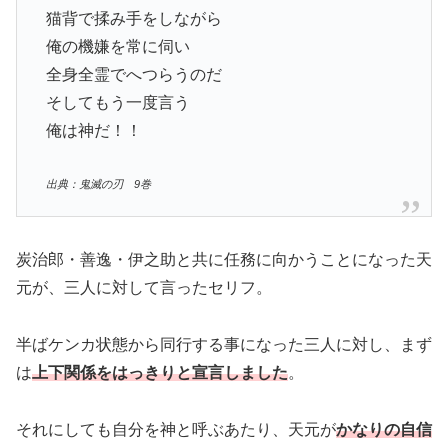
猫背で揉み手をしながら
俺の機嫌を常に伺い
全身全霊でへつらうのだ
そしてもう一度言う
俺は神だ！！
出典：鬼滅の刃 9巻
炭治郎・善逸・伊之助と共に任務に向かうことになった天
元が、三人に対して言ったセリフ。
半ばケンカ状態から同行する事になった三人に対し、まず
は
上下関係をはっきりと宣言しました
。
それにしても自分を神と呼ぶあたり、天元が
かなりの自信