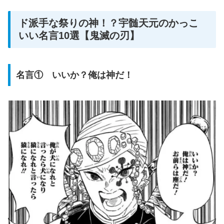
ド派手な祭りの神！？宇髄天元のかっこ
いい名言10選【鬼滅の刃】
名言① いいか？俺は神だ！