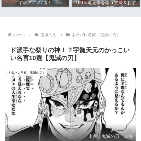
すめアニメ7選！
100％還元率を狙う方法＆おす
すめ長寿漫画10選
ホーム
鬼滅の刃
ネタバレ考察（鬼滅の刃）
ド派手な祭りの神！？宇髄天元のかっこい
い名言10選【鬼滅の刃】
ネタバレ考察（鬼滅の刃）
出典：鬼滅の刃 10巻