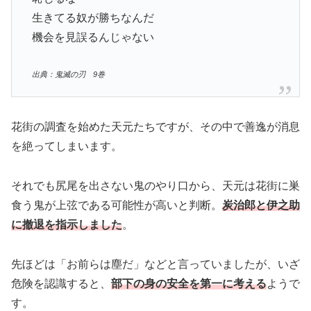
生きてる奴が勝ちなんだ
機会を見誤るんじゃない
出典：鬼滅の刃 9巻
花街の調査を始めた天元たちですが、その中で善逸が消息
を絶ってしまいます。
それでも尻尾を出さない鬼のやり口から、天元は花街に巣
食う鬼が上弦である可能性が高いと判断。
炭治郎と伊之助
に撤退を指示しました
。
先ほどは「お前らは塵だ」などと言っていましたが、いざ
危険を認識すると、
部下の身の安全を第一に考える
ようで
す。