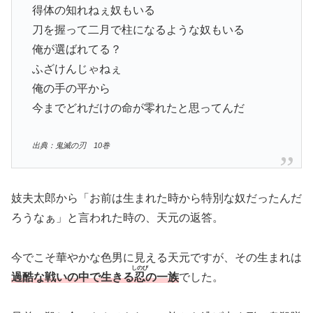
得体の知れねぇ奴もいる
刀を握って二月で柱になるような奴もいる
俺が選ばれてる？
ふざけんじゃねぇ
俺の手の平から
今までどれだけの命が零れたと思ってんだ
出典：鬼滅の刃 10巻
妓夫太郎から「お前は生まれた時から特別な奴だったんだ
ろうなぁ」と言われた時の、天元の返答。
今でこそ華やかな色男に見える天元ですが、その生まれは
しのび
過酷な戦いの中で生きる
忍
の一族
でした。