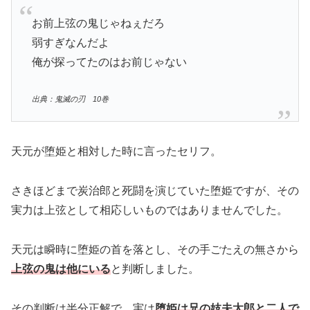
お前上弦の鬼じゃねぇだろ
弱すぎなんだよ
俺が探ってたのはお前じゃない
出典：鬼滅の刃 10巻
天元が堕姫と相対した時に言ったセリフ。
さきほどまで炭治郎と死闘を演じていた堕姫ですが、その
実力は上弦として相応しいものではありませんでした。
天元は瞬時に堕姫の首を落とし、その手ごたえの無さから
上弦の鬼は他にいる
と判断しました。
その判断は半分正解で、実は
堕姫は兄の妓夫太郎と二人で