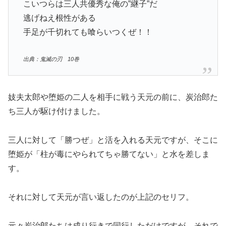
こいつらは三人共優秀な俺の”継子”だ
逃げねえ根性がある
手足が千切れても喰らいつくぜ！！
出典：鬼滅の刃 10巻
妓夫太郎や堕姫の二人を相手に戦う天元の前に、炭治郎た
ち三人が駆け付けました。
三人に対して「勝つぜ」と活を入れる天元ですが、そこに
堕姫が「柱が毒にやられてちゃ勝てない」と水を差しま
す。
それに対して天元が言い返したのが上記のセリフ。
元々炭治郎たちは成り行きで同行しただけですが、それで