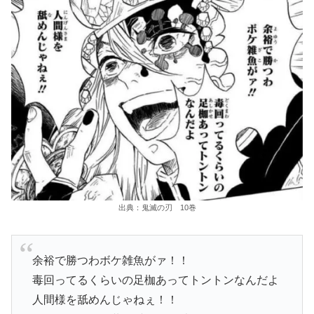
出典：鬼滅の刃 10巻
余裕で勝つわボケ雑魚がァ！！
毒回ってるくらいの足枷あってトントンなんだよ
人間様を舐めんじゃねぇ！！