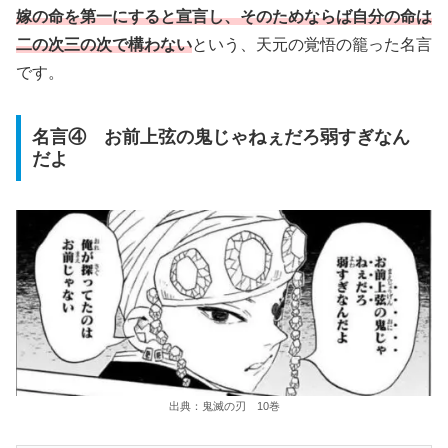
嫁の命を第一にすると宣言し、そのためならば自分の命は
二の次三の次で構わない
という、天元の覚悟の籠った名言
です。
名言④ お前上弦の鬼じゃねぇだろ弱すぎなん
だよ
出典：鬼滅の刃 10巻