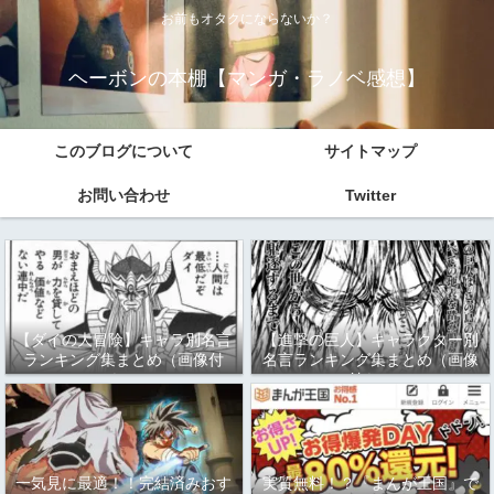
お前もオタクにならないか？
ヘーボンの本棚【マンガ・ラノベ感想】
このブログについて
サイトマップ
お問い合わせ
Twitter
【ダイの大冒険】キャラ別名言
【進撃の巨人】キャラクター別
ランキング集まとめ（画像付
名言ランキング集まとめ（画像
き）
付き）
一気見に最適！！完結済みおす
実質無料！？『まんが王国』で