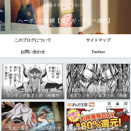
お前もオタクにならないか？
ヘーボンの本棚【マンガ・ラノベ感想】
このブログについて
サイトマップ
お問い合わせ
Twitter
【ダイの大冒険】キャラ別名言
【進撃の巨人】キャラクター別
ランキング集まとめ（画像付
名言ランキング集まとめ（画像
き）
付き）
一気見に最適！！完結済みおす
実質無料！？『まんが王国』で