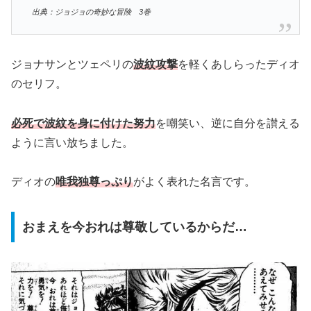
出典：ジョジョの奇妙な冒険 3巻
ジョナサンとツェペリの
波紋攻撃
を軽くあしらったディオ
のセリフ。
必死で波紋を身に付けた努力
を嘲笑い、逆に自分を讃える
ように言い放ちました。
ディオの
唯我独尊っぷり
がよく表れた名言です。
おまえを今おれは尊敬しているからだ…