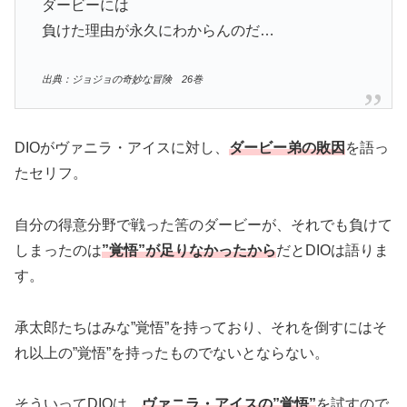
ダービーには
負けた理由が永久にわからんのだ…
出典：ジョジョの奇妙な冒険 26巻
DIOがヴァニラ・アイスに対し、
ダービー弟の敗因
を語っ
たセリフ。
自分の得意分野で戦った筈のダービーが、それでも負けて
しまったのは
”覚悟”が足りなかったから
だとDIOは語りま
す。
承太郎たちはみな”覚悟”を持っており、それを倒すにはそ
れ以上の”覚悟”を持ったものでないとならない。
そういってDIOは、
ヴァニラ・アイスの”覚悟”
を試すので