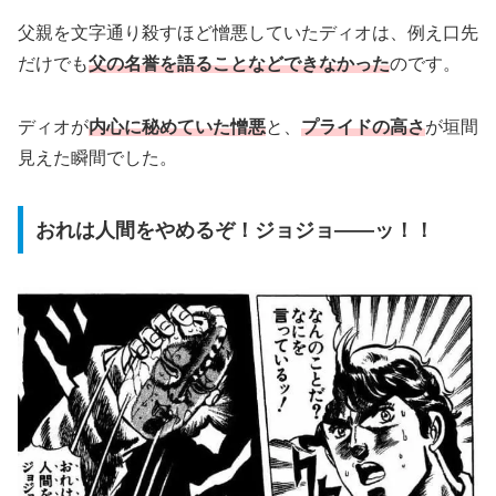
父親を文字通り殺すほど憎悪していたディオは、例え口先
だけでも
父の名誉を語ることなどできなかった
のです。
ディオが
内心に秘めていた憎悪
と、
プライドの高さ
が垣間
見えた瞬間でした。
おれは人間をやめるぞ！ジョジョ――ッ！！