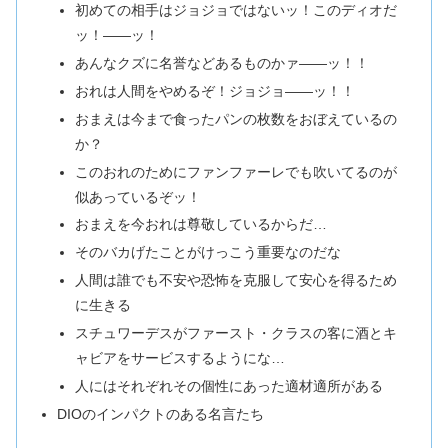
初めての相手はジョジョではないッ！このディオだ
ッ！――ッ！
あんなクズに名誉などあるものかァ――ッ！！
おれは人間をやめるぞ！ジョジョ――ッ！！
おまえは今まで食ったパンの枚数をおぼえているの
か？
このおれのためにファンファーレでも吹いてるのが
似あっているぞッ！
おまえを今おれは尊敬しているからだ…
そのバカげたことがけっこう重要なのだな
人間は誰でも不安や恐怖を克服して安心を得るため
に生きる
スチュワーデスがファースト・クラスの客に酒とキ
ャビアをサービスするようにな…
人にはそれぞれその個性にあった適材適所がある
DIOのインパクトのある名言たち