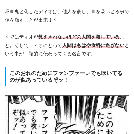
吸血鬼と化したディオは、他人を殺し、血を吸いとる事で
傷を癒すことが出来ます。
すでにディオが
数えきれないほどの人間を殺している
こ
と。そしてディオにとって
人間はもはや食料に過ぎない
と
いう事が、端的に伝わってくる名言です。
このおれのためにファンファーレでも吹いてる
のが似あっているぞッ！