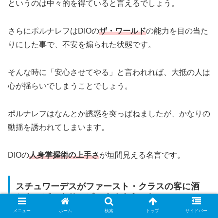
というのは中々的を得ていると言えるでしょう。
さらにポルナレフはDIOの
ザ・ワールド
の能力を目の当た
りにした事で、不安を煽られた状態です。
そんな時に「安心させてやる」と言われれば、大抵の人は
心が揺らいでしまうことでしょう。
ポルナレフはなんとか誘惑を突っぱねましたが、かなりの
動揺を誘われてしまいます。
DIOの
人身掌握術の上手さ
が垣間見える名言です。
スチュワーデスがファースト・クラスの客に酒
とキャビアをサービスするようにな…
メニュー
ホーム
検索
トップ
サイドバー