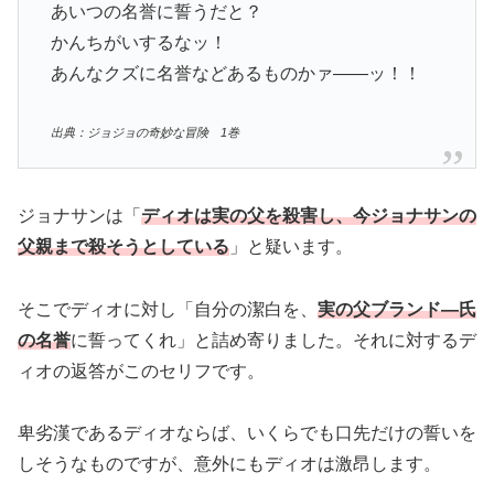
あいつの名誉に誓うだと？
かんちがいするなッ！
あんなクズに名誉などあるものかァ――ッ！！
出典：ジョジョの奇妙な冒険 1巻
ジョナサンは「
ディオは実の父を殺害し、今ジョナサンの
父親まで殺そうとしている
」と疑います。
そこでディオに対し「自分の潔白を、
実の父ブランド―氏
の名誉
に誓ってくれ」と詰め寄りました。それに対するデ
ィオの返答がこのセリフです。
卑劣漢であるディオならば、いくらでも口先だけの誓いを
しそうなものですが、意外にもディオは激昂します。