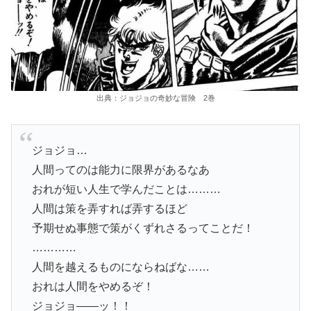
出典：ジョジョの奇妙な冒険 2巻
ジョジョ…
人間ってのは能力に限界があるなあ
おれが短い人生で学んだことは………
人間は策を弄すれば弄するほど
予期せぬ事態で策がくずれさるってことだ！
…………
人間を越えるものにならねばな……
おれは人間をやめるぞ！
ジョジョ――ッ！！