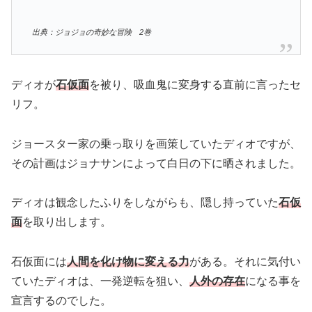
出典：ジョジョの奇妙な冒険 2巻
ディオが
石仮面
を被り、吸血鬼に変身する直前に言ったセ
リフ。
ジョースター家の乗っ取りを画策していたディオですが、
その計画はジョナサンによって白日の下に晒されました。
ディオは観念したふりをしながらも、隠し持っていた
石仮
面
を取り出します。
石仮面には
人間を化け物に変える力
がある。それに気付い
ていたディオは、一発逆転を狙い、
人外の存在
になる事を
宣言するのでした。