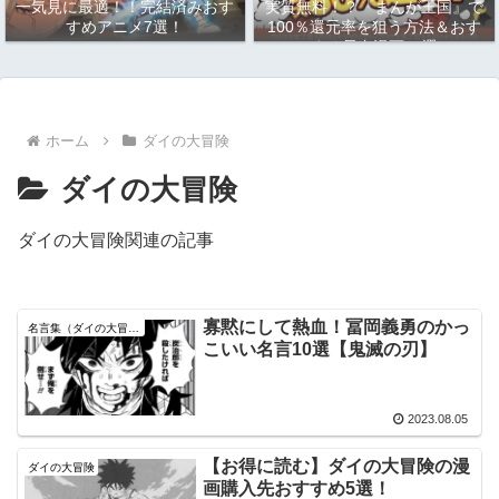
一気見に最適！！完結済みおす
実質無料！？『まんが王国』で
すめアニメ7選！
100％還元率を狙う方法＆おす
すめ長寿漫画10選
ホーム
ダイの大冒険
ダイの大冒険
ダイの大冒険関連の記事
寡黙にして熱血！冨岡義勇のかっ
名言集（ダイの大冒険）
こいい名言10選【鬼滅の刃】
2023.08.05
【お得に読む】ダイの大冒険の漫
ダイの大冒険
画購入先おすすめ5選！