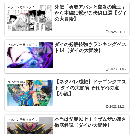
外伝「勇者アバンと獄炎の魔王」
ネタバレ考察（ダイの大冒険）
から本編に繋がる伏線11選【ダイ
の大冒険】
2023.01.11
ダイの必殺技強さランキングベス
ネタバレ考察（ダイの大冒険）
ト14【ダイの大冒険】
2023.01.05
【ネタバレ感想】ドラゴンクエス
ダイの大冒険
ト ダイの大冒険 それぞれの道
【小説】
2022.12.24
本当は父親以上！？ザムザの凄さ
ネタバレ考察（ダイの大冒険）
徹底解説【ダイの大冒険】