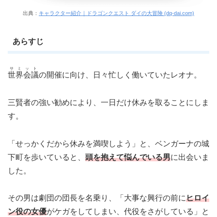
出典：
キャラクター紹介｜ドラゴンクエスト ダイの大冒険 (dq-dai.com)
あらすじ
サミット
世界会議
の開催に向け、日々忙しく働いていたレオナ。
三賢者の強い勧めにより、一日だけ休みを取ることにしま
す。
「せっかくだから休みを満喫しよう」と、ベンガーナの城
下町を歩いていると、
頭を抱えて悩んでいる男
に出会いま
した。
その男は劇団の団長を名乗り、「大事な興行の前に
ヒロイ
ン役の女優
がケガをしてしまい、代役をさがしている」と