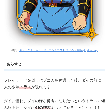
出典：
キャラクター紹介｜ドラゴンクエスト ダイの大冒険 (dq-dai.com)
あらすじ
フレイザードを倒しパプニカを奪還した後、ダイの前に一
人の少年
トラス
が現れます。
ダイに憧れ、ダイの様な勇者になりたいというトラスに頼
み込まれ、ダイは
剣の稽古
をつけてやることになりまし