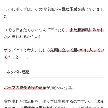
しかしポップは、その漂流船から
嫌な予感
を感じていまし
た。
（でも行きたくないなんて言ったら、
また臆病風に吹かれ
た
と思われるかも…）
ポップはそう考え、むしろ
先頭に立って船の中に入ってい
く
のことに…。
ネタバレ感想
ポップの成長過程の葛藤
が描かれたお話。
突然現れた漂流船を、ポップは警戒するのですが、「
ダイ