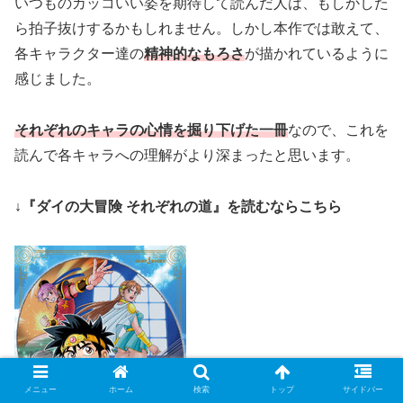
いつものカッコいい姿を期待して読んだ人は、もしかした
ら拍子抜けするかもしれません。しかし本作では敢えて、
各キャラクター達の
精神的なもろさ
が描かれているように
感じました。
それぞれのキャラの心情を掘り下げた一冊
なので、これを
読んで各キャラへの理解がより深まったと思います。
↓『ダイの大冒険 それぞれの道』を読むならこちら
メニュー
ホーム
検索
トップ
サイドバー