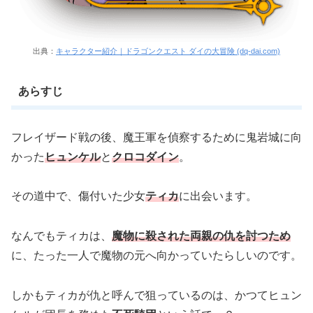
出典：
キャラクター紹介｜ドラゴンクエスト ダイの大冒険 (dq-dai.com)
あらすじ
フレイザード戦の後、魔王軍を偵察するために鬼岩城に向
かった
ヒュンケル
と
クロコダイン
。
その道中で、傷付いた少女
ティカ
に出会います。
なんでもティカは、
魔物に殺された両親の仇を討つため
に、たった一人で魔物の元へ向かっていたらしいのです。
しかもティカが仇と呼んで狙っているのは、かつてヒュン