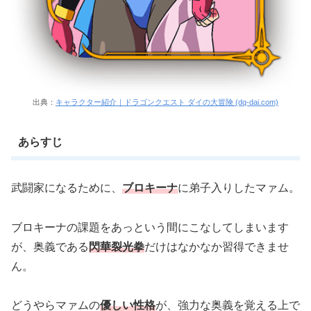
出典：
キャラクター紹介｜ドラゴンクエスト ダイの大冒険 (dq-dai.com)
あらすじ
武闘家になるために、
ブロキーナ
に弟子入りしたマァム。
ブロキーナの課題をあっという間にこなしてしまいます
が、奥義である
閃華裂光拳
だけはなかなか習得できませ
ん。
どうやらマァムの
優しい性格
が、強力な奥義を覚える上で