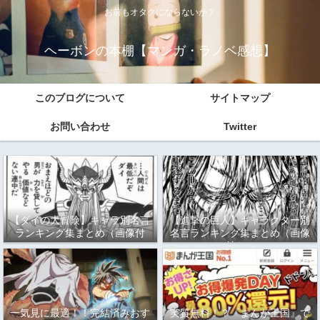
お前もオタクにならないか？
ヘーボンの本棚【マンガ・ラノベ感想】
このブログについて
サイトマップ
お問い合わせ
Twitter
【ダイの大冒険】キャラ別名言
【進撃の巨人】キャラクター別
ランキング集まとめ（画像付
名言ランキング集まとめ（画像
き）
付き）
一気見に最適！！完結済みおす
実質無料！？『まんが王国』で