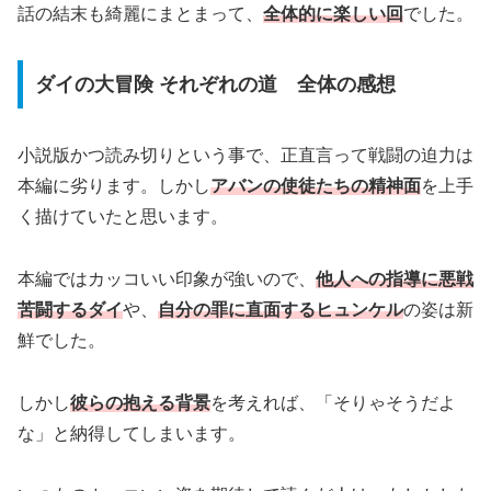
話の結末も綺麗にまとまって、
全体的に楽しい回
でした。
ダイの大冒険 それぞれの道 全体の感想
小説版かつ読み切りという事で、正直言って戦闘の迫力は
本編に劣ります。しかし
アバンの使徒たちの精神面
を上手
く描けていたと思います。
本編ではカッコいい印象が強いので、
他人への指導に悪戦
苦闘するダイ
や、
自分の罪に直面するヒュンケル
の姿は新
鮮でした。
しかし
彼らの抱える背景
を考えれば、「そりゃそうだよ
な」と納得してしまいます。