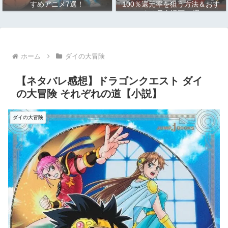
すめアニメ7選！
100％還元率を狙う方法＆おす
すめ長寿漫画10選
ホーム
ダイの大冒険
【ネタバレ感想】ドラゴンクエスト ダイ
の大冒険 それぞれの道【小説】
ダイの大冒険