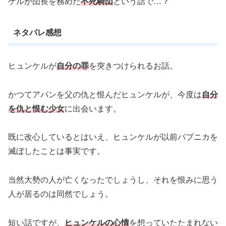
ケルが団長を務めた
不死騎団
という話で…？
ネタバレ感想
ヒュンケルが
自分の罪
を突きつけられるお話。
かつてアバンを父の仇と恨んだヒュンケルが、今度は
自分
を仇と恨む少女
に出会います。
既に改心しているとはいえ、ヒュンケルが以前パプニカを
滅ぼしたことは事実です。
当然大勢の人が亡くなったでしょうし、それを恨みに思う
人が居るのは同然でしょう。
短い話ですが、
ヒュンケルの心情
を想っていたたまれない