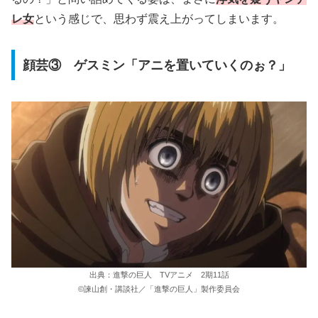
レ女
という感じで、思わず震え上がってしまいます。
顔芸③ ゲスミン「アニを置いていくのぉ？」
出典：進撃の巨人 TVアニメ 2期11話
©諫山創・講談社／「進撃の巨人」製作委員会