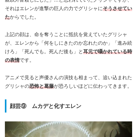
それはエレンが進撃の巨人の力でグリシャに
そうさせてい
た
からでした。
上記の顔は、命を奪うことに抵抗を覚えていたグリシャ
が、エレンから「何をしにきたのか忘れたのか」「進み続
けろ」「死んでも。死んだ後も」と
耳元で囁かれている時
の表情
です。
アニメで見ると声優さんの演技も相まって、追い込まれた
グリシャの
恐怖と葛藤
が恐ろしいほどに伝わってきます。
顔芸⑨ ムカデと化すエレン