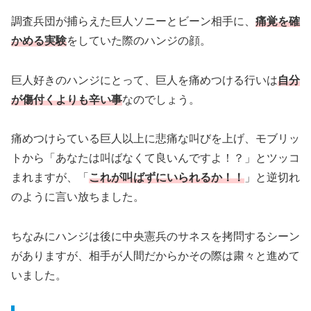
調査兵団が捕らえた巨人ソニーとビーン相手に、
痛覚を確
かめる実験
をしていた際のハンジの顔。
巨人好きのハンジにとって、巨人を痛めつける行いは
自分
が傷付くよりも辛い事
なのでしょう。
痛めつけらている巨人以上に悲痛な叫びを上げ、モブリッ
トから「あなたは叫ばなくて良いんですよ！？」とツッコ
まれますが、「
これが叫ばずにいられるか！！
」と逆切れ
のように言い放ちました。
ちなみにハンジは後に中央憲兵のサネスを拷問するシーン
がありますが、相手が人間だからかその際は粛々と進めて
いました。