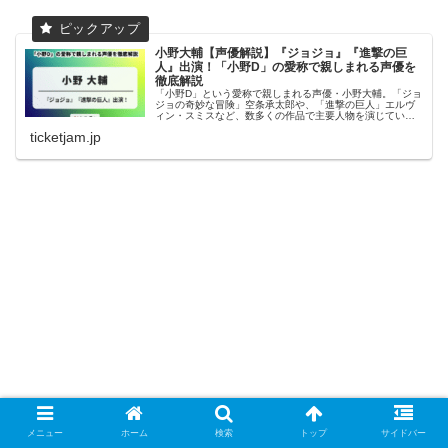
小野大輔【声優解説】『ジョジョ』『進撃の巨
人』出演！「小野D」の愛称で親しまれる声優を
徹底解説
「小野D」という愛称で親しまれる声優・小野大輔。「ジョ
ジョの奇妙な冒険」空条承太郎や、「進撃の巨人」エルヴ
ィン・スミスなど、数多くの作品で主要人物を演じていま
す。今回は、小野大輔の魅力や出演作をご紹介します！
ticketjam.jp
メニュー
ホーム
検索
トップ
サイドバー