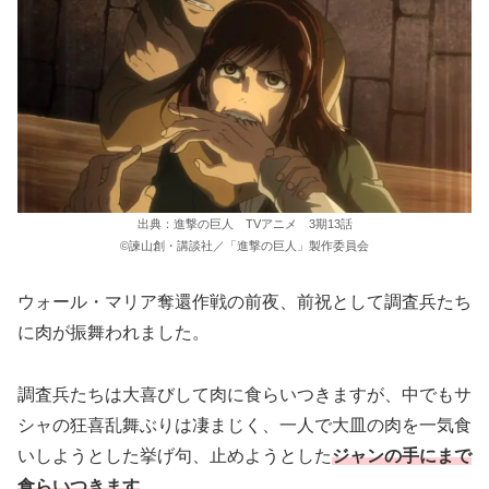
出典：進撃の巨人 TVアニメ 3期13話
©諫山創・講談社／「進撃の巨人」製作委員会
ウォール・マリア奪還作戦の前夜、前祝として調査兵たち
に肉が振舞われました。
調査兵たちは大喜びして肉に食らいつきますが、中でもサ
シャの狂喜乱舞ぶりは凄まじく、一人で大皿の肉を一気食
いしようとした挙げ句、止めようとした
ジャンの手にまで
食らいつきます
。