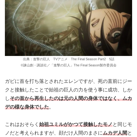
出典：進撃の巨人 TVアニメ The Final Season Part2 5話
©諫山創・講談社／「進撃の巨人」The Final Season製作委員会
ガビに首を打ち落とされたエレンですが、死の直前にジー
クと接触したことで始祖の巨人の力を使う事に成功、しか
し
その首から再生したのは元の人間の身体ではなく、ムカ
デの様な身体でした
。
これはおそらく
始祖ユミルがかつて接触したモノ
と同じモ
ノだと考えられますが、顔だけ人間のまさに
ムカデ人間
と