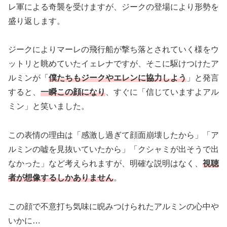
レ軍による奇襲を受けますが、ジークの登場により形勢を
盛り返します。
ジークによりマーレの飛行船が撃ち落とされていく様をウ
ットリと眺めていたイェレナですが、そこに駆けつけたア
ルミンが「
僕たちもジークやエレンに協力しよう
」と発言
すると、
一瞬この顔になり
、すぐに「信じていますよアル
ミン」と笑いました。
この表情の理由は「感激し過ぎて顔面崩壊したから」「ア
ルミンの嘘を見抜いていたから」「クシャミが出そうで出
なかった」など考えられますが、明確な説明はなく、
視聴
者が想像するしかありません
。
この顔で不意打ち気味に睨みつけられたアルミンの心中や
いかに…