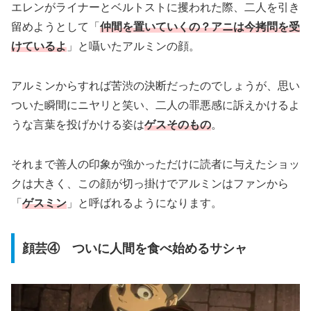
エレンがライナーとベルトストに攫われた際、二人を引き
留めようとして「
仲間を置いていくの？アニは今拷問を受
けているよ
」と囁いたアルミンの顔。
アルミンからすれば苦渋の決断だったのでしょうが、思い
ついた瞬間にニヤリと笑い、二人の罪悪感に訴えかけるよ
うな言葉を投げかける姿は
ゲスそのもの
。
それまで善人の印象が強かっただけに読者に与えたショッ
クは大きく、この顔が切っ掛けでアルミンはファンから
「
ゲスミン
」と呼ばれるようになります。
顔芸④ ついに人間を食べ始めるサシャ