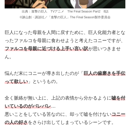
出典：進撃の巨人 TVアニメ The Final Season Part2 8話
©諫山創・講談社／「進撃の巨人」The Final Season製作委員会
巨人になった母親を人間に戻すために、巨人化能力者とな
ったファルコを母親に食わせようと考えたコニーですが、
ファルコを母親に近づける上手い言い訳
が思いつきませ
ん。
悩んだ末にコニーが導き出したのが「
巨人の歯磨きを手伝
って欲しい
」というもの。
全く脈絡が無い上に、上記の表情から分かるように
嘘を付
いているのがバレバレ
…
悪いことをしている筈なのに、却って嘘を付けない
コニー
の人の好さ
をさらけ出してしまっているシーンです。