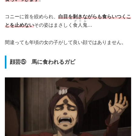
コニーに首を絞められ、
白目を剝きながらも食らいつくこ
グール
とを止めない
その姿はまさしく
食人鬼
…
間違っても年頃の女の子がして良い顔ではありません。
顔芸⑤ 馬に食われるガビ