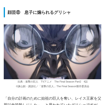
顔芸⑧ 息子に煽られるグリシャ
出典：進撃の巨人 TVアニメ The Final Season Part2 4話
©諫山創・講談社／「進撃の巨人」The Final Season製作委員会
「自分の計画のために始祖の巨人を奪い、レイス王家を父
親以外皆殺しにした」…と思われていたグリシャですが、