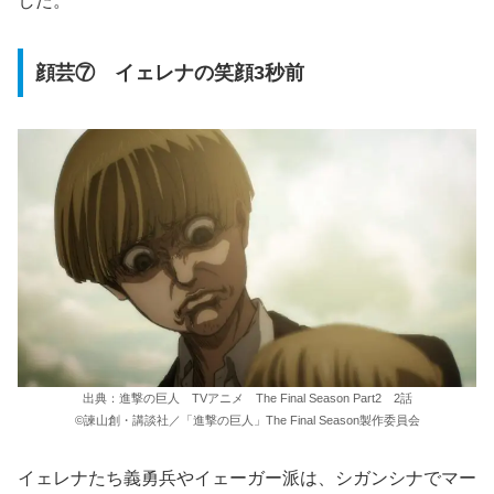
した。
顔芸⑦ イェレナの笑顔3秒前
出典：進撃の巨人 TVアニメ The Final Season Part2 2話
©諫山創・講談社／「進撃の巨人」The Final Season製作委員会
イェレナたち義勇兵やイェーガー派は、シガンシナでマー