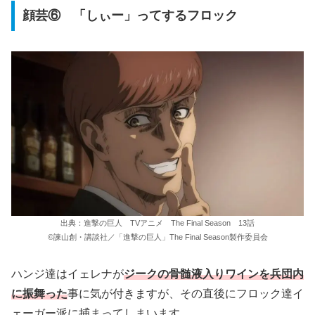
顔芸⑥ 「しぃー」ってするフロック
出典：進撃の巨人 TVアニメ The Final Season 13話
©諫山創・講談社／「進撃の巨人」The Final Season製作委員会
ハンジ達はイェレナが
ジークの骨髄液入りワインを兵団内
に振舞った
事に気が付きますが、その直後にフロック達イ
ェーガー派に捕まってしまいます。