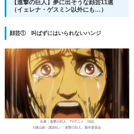
【進撃の巨人】夢に出そうな顔芸11選
（イェレナ・ゲスミン以外にも…）
顔芸① 叫ばずにはいられないハンジ
出典：進撃の巨人 TVアニメ 15話
©諫山創・講談社／「進撃の巨人」製作委員会