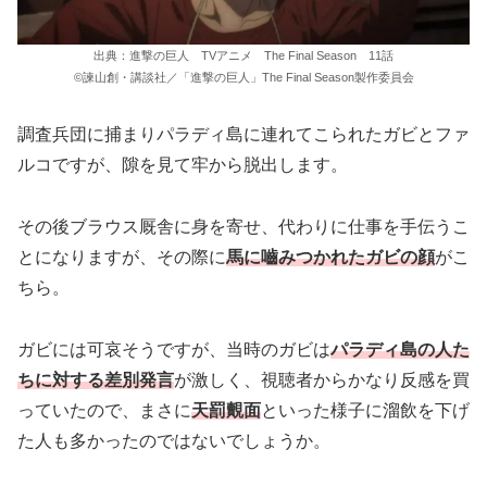
出典：進撃の巨人 TVアニメ The Final Season 11話
©諫山創・講談社／「進撃の巨人」The Final Season製作委員会
調査兵団に捕まりパラディ島に連れてこられたガビとファ
ルコですが、隙を見て牢から脱出します。
その後ブラウス厩舎に身を寄せ、代わりに仕事を手伝うこ
とになりますが、その際に
馬に嚙みつかれたガビの顔
がこ
ちら。
ガビには可哀そうですが、当時のガビは
パラディ島の人た
ちに対する差別発言
が激しく、視聴者からかなり反感を買
っていたので、まさに
天罰覿面
といった様子に溜飲を下げ
た人も多かったのではないでしょうか。