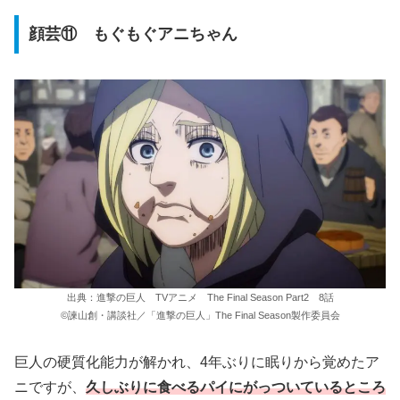
顔芸⑪ もぐもぐアニちゃん
出典：進撃の巨人 TVアニメ The Final Season Part2 8話
©諫山創・講談社／「進撃の巨人」The Final Season製作委員会
巨人の硬質化能力が解かれ、4年ぶりに眠りから覚めたア
ニですが、
久しぶりに食べるパイにがっついているところ