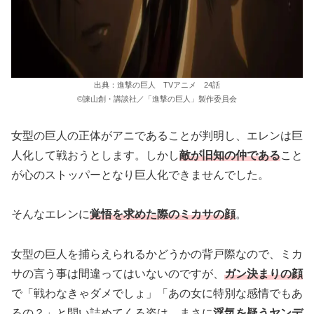
出典：進撃の巨人 TVアニメ 24話
©諫山創・講談社／「進撃の巨人」製作委員会
女型の巨人の正体がアニであることが判明し、エレンは巨
人化して戦おうとします。しかし
敵が旧知の仲である
こと
が心のストッパーとなり巨人化できませんでした。
そんなエレンに
覚悟を求めた際のミカサの顔
。
女型の巨人を捕らえられるかどうかの背戸際なので、ミカ
サの言う事は間違ってはいないのですが、
ガン決まりの顔
で「戦わなきゃダメでしょ」「あの女に特別な感情でもあ
るの？」と問い詰めてくる姿は、まさに
浮気を疑うヤンデ