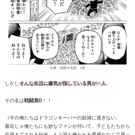
出典：戦隊大失格 1巻
しかし
そ
んな生活に嫌気が指している男が一人
。
その名は
戦闘員D
！！
（今の俺たちはドラゴンキーパーの奴隷に過ぎない。
最近じゃ俺たちにも妙なファンが付いて、子どもたちから
応援までされる始末…もう誰も俺たちを脅威だなんて思っ