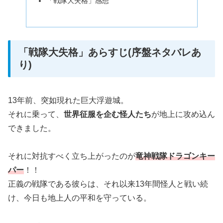
「戦隊大失格」感想
「戦隊大失格」あらすじ(序盤ネタバレあ
り)
13年前、突如現れた巨大浮遊城。
それに乗って、
世界征服を企む怪人たち
が地上に攻め込ん
できました。
それに対抗すべく立ち上がったのが
竜神戦隊ドラゴンキー
パー
！！
正義の戦隊である彼らは、それ以来13年間怪人と戦い続
け、今日も地上人の平和を守っている。