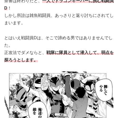
茶番は終わりだと、
一人でドラゴンキーパーに挑む戦闘員
D
！
しかし所詮は雑魚戦闘員、あっさりと返り討ちにされてし
まいます。
とはいえ戦闘員Dは、そこで諦める男ではありませんでし
た。
正攻法でダメならと、
戦隊に隊員として潜入して、弱点を
探ろうとします。