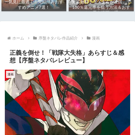
一気見に最適！！完結済みおす
実質無料！？『まんが王国』で
すめアニメ7選！
100％還元率を狙う方法＆おす
すめ長寿漫画10選
ホーム
序盤ネタバレ作品紹介
漫画
正義を倒せ！「戦隊大失格」あらすじ＆感
想【序盤ネタバレレビュー】
漫画