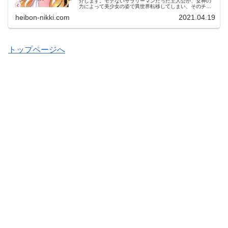
介します。モテないサラリーマンだった主人公が、女神の
力によって美少女の姿で異世界転移してしまい、そのチー
ト級の美貌のせいで一緒に転移した男前の同僚と変な雰囲
heibon-nikki.com
2021.04.19
気になりながら冒険します。おっさんと元おっさんの変則
ラブコメディー！あなたはアリ？ナシ？
トップページへ