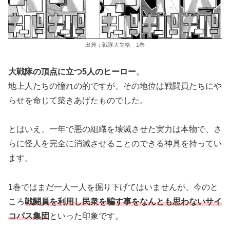
出典：戦隊大失格 1巻
大戦隊の頂点に立つ5人のヒーロー
。
地上人たちの憧れの的ですが、その地位は戦闘員たちにや
らせを命じて築きあげたものでした。
とはいえ、一年で悪の組織を壊滅させた実力は本物で、さ
らに怪人を完全に消滅させることのできる神具を持ってい
ます。
1巻ではまだ一人一人を掘り下げてはいませんが、今のと
ころ
戦闘員を利用し民衆を騙す事をなんとも思わないサイ
コパス集団
といった印象です。