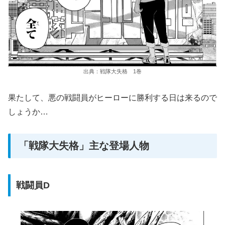
出典：戦隊大失格 1巻
果たして、悪の戦闘員がヒーローに勝利する日は来るので
しょうか…
「戦隊大失格」主な登場人物
戦闘員D