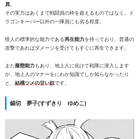
員
。
その実力はあくまで戦闘員の枠を超えるものではなく、ド
ラゴンキーパー以外の一隊員にも劣る程度。
怪人の標準的な能力である
再生能力
を持っており、普通の
攻撃であればダメージを受けてもすぐに再生できます。
また
擬態能力
もあり、地上人に化けて戦隊に潜入します
が、地上人のマナーをにわか知識でしか知らなかったり
と、
結構ツメの甘い奴
です。
錫切 夢子(すずきり ゆめこ)