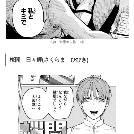
出典：戦隊大失格 1巻
桜間 日々輝(さくらま ひびき)