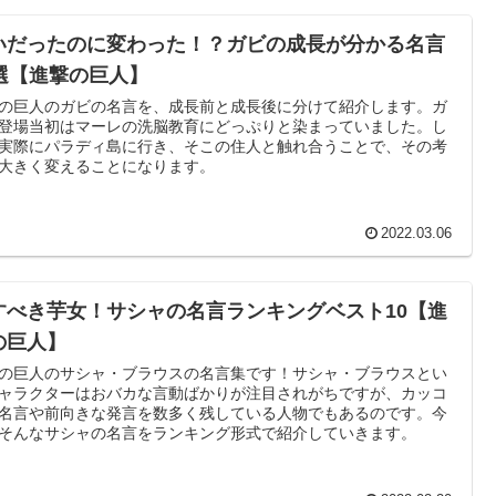
いだったのに変わった！？ガビの成長が分かる名言
0選【進撃の巨人】
の巨人のガビの名言を、成長前と成長後に分けて紹介します。ガ
登場当初はマーレの洗脳教育にどっぷりと染まっていました。し
実際にパラディ島に行き、そこの住人と触れ合うことで、その考
大きく変えることになります。
2022.03.06
すべき芋女！サシャの名言ランキングベスト10【進
の巨人】
の巨人のサシャ・ブラウスの名言集です！サシャ・ブラウスとい
ャラクターはおバカな言動ばかりが注目されがちですが、カッコ
名言や前向きな発言を数多く残している人物でもあるのです。今
そんなサシャの名言をランキング形式で紹介していきます。