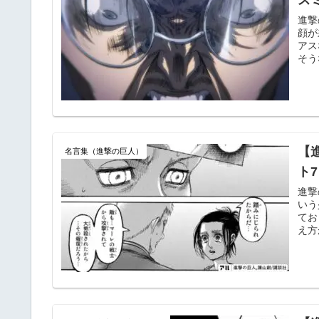
進撃
顔が
アス
そう
【
名言集（進撃の巨人）
ト
進撃
いう
てお
え方