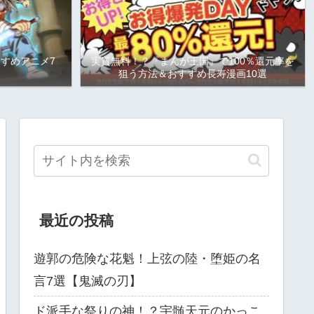
すめアニメ7
実質無料！？『まんが王国』で100％還元率を
狙う方法＆おすすめ長寿漫画10選
最近の投稿
遊郭の危険な花魁！上弦の陸・堕姫の名
言7選【鬼滅の刃】
ド派手な祭りの神！？宇髄天元のかっこ