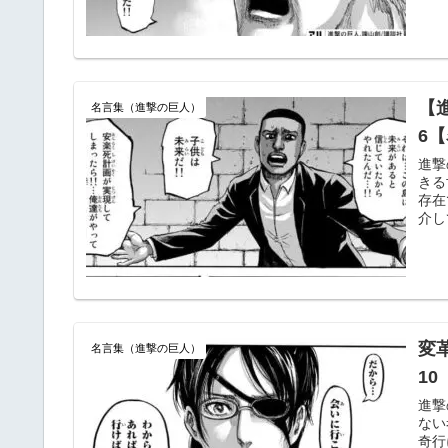
【
名言集（進撃の巨人）
6
進撃
きる
存在
介し
変
名言集（進撃の巨人）
1
進撃
ない
奇行