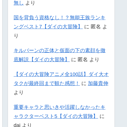
無し
より
国を背負う資格なし！？無能王族ランキ
ングベスト7【ダイの大冒険】
に
匿名
よ
り
キルバーンの正体と仮面の下の素顔を徹
底解説【ダイの大冒険】
に
匿名
より
【ダイの大冒険アニメ全100話】ダイ大オ
タクが最終回まで観た感想！
に
加藤貴伸
より
重要キャラと思いきや活躍しなかったキ
ャラクターベスト5【ダイの大冒険】
に
dai
より