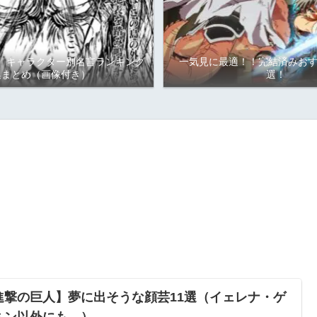
】キャラクター別名言ランキング
一気見に最適！！完結済みおす
集まとめ（画像付き）
選！
進撃の巨人】夢に出そうな顔芸11選（イェレナ・ゲ
ミン以外にも…）