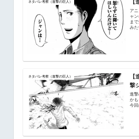
【
ネタバレ考察（進撃の巨人）
アニ
ャン
まで
みた
【
ネタバレ考察（進撃の巨人）
撃
進撃
かも
今回