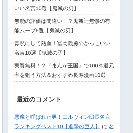
いい名言10選【鬼滅の刃】
無能の評価は間違い！？鬼舞辻無惨の有
能ムーブ6選【鬼滅の刃】
寡黙にして熱血！冨岡義勇のかっこいい
名言10選【鬼滅の刃】
実質無料！？『まんが王国』で100％還元
率を狙う方法＆おすすめ長寿漫画10選
最近のコメント
悪魔と呼ばれた男！エルヴィン団長名言
ランキングベスト10【進撃の巨人】
に
名