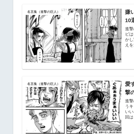
嫌
名言集（進撃の巨人）
1
進撃
ビは
かし
えを
愛
名言集（進撃の巨人）
撃
進撃
うキ
いい
回は