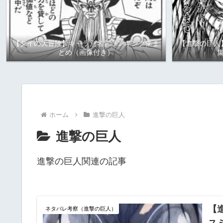
【ダイの大冒険】キャラ別名言ランキング集ま
【進撃の巨人
とめ（画像付き）
ホーム
進撃の巨人
進撃の巨人
進撃の巨人関連の記事
【
ネタバレ考察（進撃の巨人）
ス