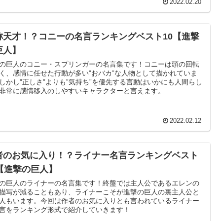
2022.02.20
称天才！？コニーの名言ランキングベスト10【進撃
巨人】
の巨人のコニー・スプリンガーの名言集です！コニーは頭の回転
く、感情に任せた行動が多い”おバカ”な人物として描かれていま
しかし”正しさ”よりも”気持ち”を優先する言動はいかにも人間らし
非常に感情移入のしやすいキャラクターと言えます。
2022.02.12
者のお気に入り！？ライナー名言ランキングベスト
0【進撃の巨人】
の巨人のライナーの名言集です！終盤では主人公であるエレンの
描写が減ることもあり、ライナーこそが進撃の巨人の裏主人公と
人もいます。今回は作者のお気に入りとも言われているライナー
言をランキング形式で紹介していきます！