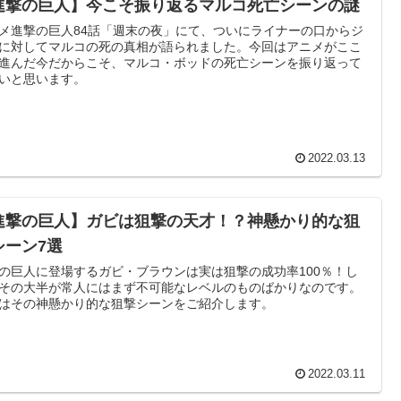
進撃の巨人】今こそ振り返るマルコ死亡シーンの謎
メ進撃の巨人84話「週末の夜」にて、ついにライナーの口からジ
に対してマルコの死の真相が語られました。今回はアニメがここ
進んだ今だからこそ、マルコ・ボッドの死亡シーンを振り返って
いと思います。
2022.03.13
進撃の巨人】ガビは狙撃の天才！？神懸かり的な狙
シーン7選
の巨人に登場するガビ・ブラウンは実は狙撃の成功率100％！し
その大半が常人にはまず不可能なレベルのものばかりなのです。
はその神懸かり的な狙撃シーンをご紹介します。
2022.03.11