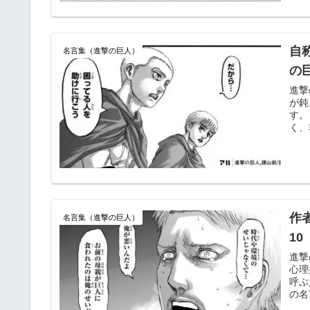
自
名言集（進撃の巨人）
の
進撃
が鈍
す。
く、
作
名言集（進撃の巨人）
1
進撃
心理
呼ぶ
の名