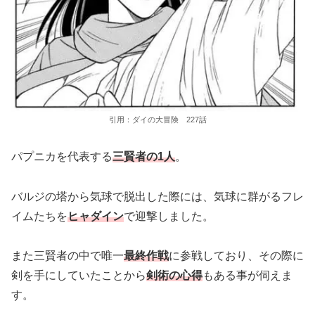
引用：ダイの大冒険 227話
パプニカを代表する
三賢者の1人
。
バルジの塔から気球で脱出した際には、気球に群がるフレ
イムたちを
ヒャダイン
で迎撃しました。
また三賢者の中で唯一
最終作戦
に参戦しており、その際に
剣を手にしていたことから
剣術の心得
もある事が伺えま
す。