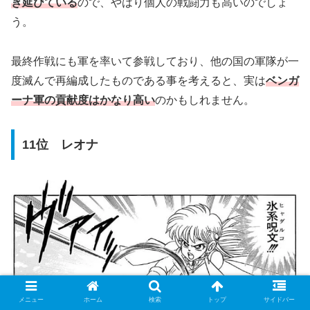
き延びている
ので、やはり個人の戦闘力も高いのでしょ
う。
最終作戦にも軍を率いて参戦しており、他の国の軍隊が一
度滅んで再編成したものである事を考えると、実は
ベンガ
ーナ軍の貢献度はかなり高い
のかもしれません。
11位 レオナ
メニュー
ホーム
検索
トップ
サイドバー