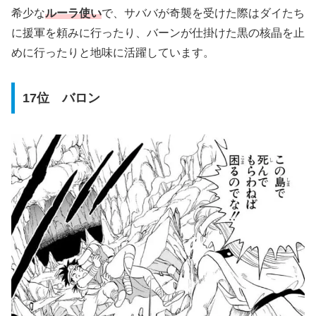
希少な
ルーラ使い
で、サババが奇襲を受けた際はダイたち
に援軍を頼みに行ったり、バーンが仕掛けた黒の核晶を止
めに行ったりと地味に活躍しています。
17位 バロン