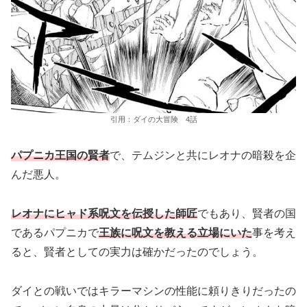
引用：ダイの大冒険 4話
パプニカ王国の賢者
で、テムジンと共にレオナの暗殺を企
んだ悪人。
レオナにヒャド系呪文を伝授した師匠
でもあり、賢者の国
であるパプニカで
王族
に呪文
を
教える
立場にいた
事を考え
ると、賢者としての実力は確かだったのでしょう。
ダイとの戦いではキラーマシンの性能に頼りきりだったの