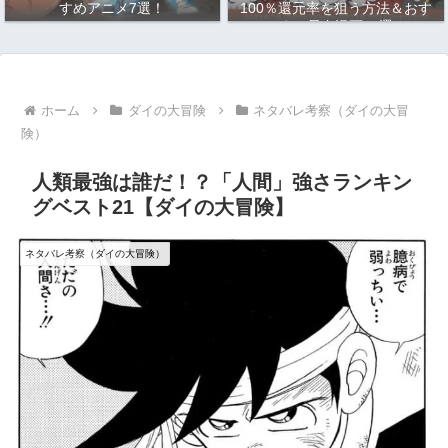
すめアニメ7選！
100％還元率を狙う方法＆おす
すめ長寿漫画10選
ホーム
ダイの大冒険
ネタバレ考察（ダイの大冒
険）
人類最強は誰だ！？「人間」強さランキン
グベスト21【ダイの大冒険】
ネタバレ考察（ダイの大冒険）