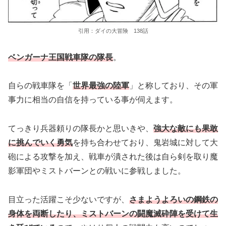
引用：ダイの大冒険 138話
ベンガーナ王国戦車隊の隊長
。
自らの戦車隊を「
世界最強の陸軍
」と称しており、その軍
事力に相当の自信を持っている事が伺えます。
てっきり兵器頼りの隊長かと思いきや、
強大な敵にも果敢
に挑んでいく勇気
を持ち合わせており、鬼岩城に対して大
砲による攻撃を加え、戦車が潰された後は自ら剣を取り魔
影軍団やミストバーンとの戦いに参戦しました。
目立った活躍こそ少ないですが、
さまようよろいの鋼鉄の
身体を両断したり、ミストバーンの闘魔滅砕陣を受けて生