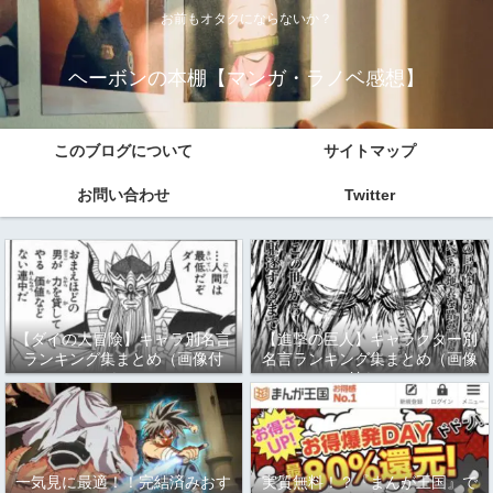
お前もオタクにならないか？
ヘーボンの本棚【マンガ・ラノベ感想】
このブログについて
サイトマップ
お問い合わせ
Twitter
【ダイの大冒険】キャラ別名言
【進撃の巨人】キャラクター別
ランキング集まとめ（画像付
名言ランキング集まとめ（画像
き）
付き）
一気見に最適！！完結済みおす
実質無料！？『まんが王国』で