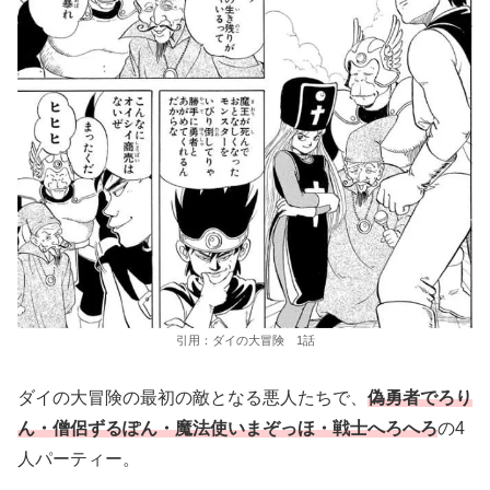
引用：ダイの大冒険 1話
ダイの大冒険の最初の敵となる悪人たちで、
偽勇者でろり
ん・僧侶ずるぽん・魔法使いまぞっほ・戦士へろへろ
の4
人パーティー。