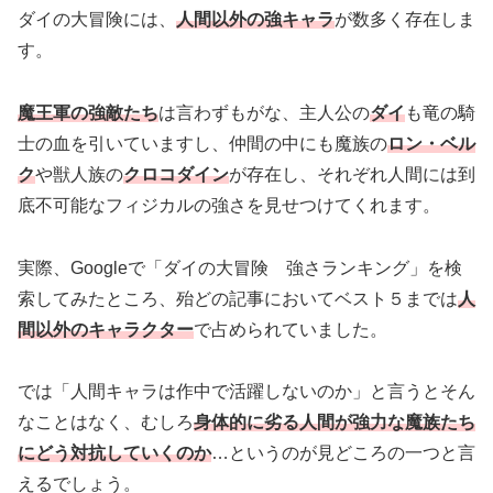
ダイの大冒険には、
人間以外の強キャラ
が数多く存在しま
す。
魔王軍の強敵たち
は言わずもがな、主人公の
ダイ
も竜の騎
士の血を引いていますし、仲間の中にも魔族の
ロン・ベル
ク
や獣人族の
クロコダイン
が存在し、それぞれ人間には到
底不可能なフィジカルの強さを見せつけてくれます。
実際、Googleで「ダイの大冒険 強さランキング」を検
索してみたところ、殆どの記事においてベスト５までは
人
間以外のキャラクター
で占められていました。
では「人間キャラは作中で活躍しないのか」と言うとそん
なことはなく、むしろ
身体的に劣る人間が強力な魔族たち
にどう対抗していくのか
…というのが見どころの一つと言
えるでしょう。