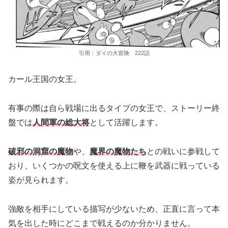
引用：ダイの大冒険 222話
カール王国の女王。
有事の際は自ら戦場に出るタイプの女王で、ストーリー終
盤では
人間軍の総大将
として活躍します。
破邪の洞窟の魔物
や、
魔界の魔物たち
との戦いに参戦して
おり、いくつかの呪文を使える上に鞭を武器に戦っている
姿が見られます。
強敵を相手にしている描写が少ないため、正直に言って本
気を出した時にどこまで戦えるのか分かりません。