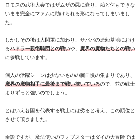
ロモスの武術大会ではザムザの罠に嵌り、殆ど何もできな
いまま完全にマァムに助けられる形になってしまいまし
た。
しかしその後は人間軍に加わり、サババの造船基地におけ
る
ハドラー親衛騎団との戦い
や、
魔界の魔物たちとの戦い
に参戦しています。
個人の活躍シーンは少ないものの腕自慢の集まりであり、
魔界の魔物相手に最後まで戦い抜いている
ので、並の戦士
よりずっと強いのでしょう。
とはいえ各国を代表する戦士には劣ると考え、この順位と
させて頂きました。
余談ですが、魔法使いのフォブスターはダイの大冒険では