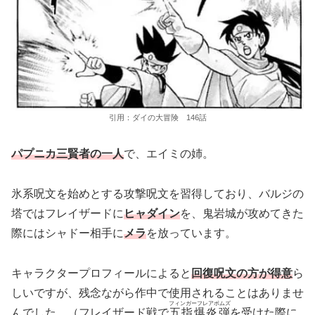
引用：ダイの大冒険 146話
パプニカ三賢者の一人
で、エイミの姉。
氷系呪文を始めとする攻撃呪文を習得しており、バルジの
塔ではフレイザードに
ヒャダイン
を、鬼岩城が攻めてきた
際にはシャドー相手に
メラ
を放っています。
キャラクタープロフィールによると
回復呪文の方が得意
ら
しいですが、残念ながら作中で使用されることはありませ
フィンガーフレアボムズ
んでした。（フレイザード戦で
五指爆炎弾
を受けた際に