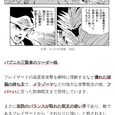
引用：ダイの大冒険 50話
パプニカ三賢者のリーダー格
。
フレイザードの温度差攻撃を瞬時に理解するなど
優れた頭
脳の持ち主
で、
メラゾーマ
などの強力な攻撃呪文の他、
フ
バーハ
と言った防御呪文まで習得しています。
まさに
攻防のバランスが取れた呪文の使い手
であり、敵で
あるフレイザードから「それなりに強い」と称されまし