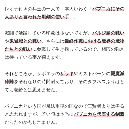
レオナ付きの兵士の一人で、本人いわく「
パプニカにその
人ありと言われた剛剣の使い手
」。
戦闘で活躍している印象は少ないですが、
バルジ島の戦い
や
鬼岩城との戦い
、さらには
最終作戦における
魔界の魔物
たちとの戦い
に参戦して生き残っているので、相応の強さ
は持っている事が伺えます。
それどころか、ザボエラの
ザラキ
やミストバーンの
闘魔滅
砕陣
をそれなりの時間耐えており、そのタフネスぶりはと
ても老齢とは思えません。
パプニカという国が魔法重視の国なので三賢者よりは劣る
と思われますが、若い頃は本当に
パプニカを代表する剣豪
だったのかもしれません。