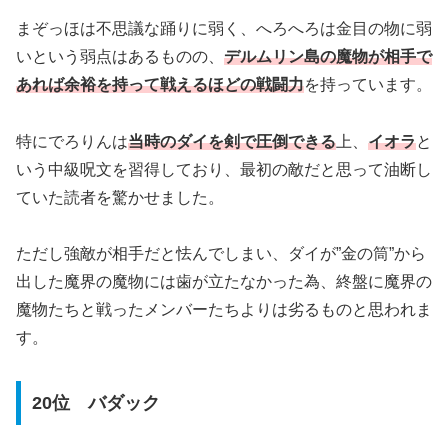
まぞっほは不思議な踊りに弱く、へろへろは金目の物に弱
いという弱点はあるものの、
デルムリン島の魔物が相手で
あれば余裕を持って戦えるほどの戦闘力
を持っています。
特にでろりんは
当時のダイを剣で圧倒できる
上、
イオラ
と
いう中級呪文を習得しており、最初の敵だと思って油断し
ていた読者を驚かせました。
ただし強敵が相手だと怯んでしまい、ダイが”金の筒”から
出した魔界の魔物には歯が立たなかった為、終盤に魔界の
魔物たちと戦ったメンバーたちよりは劣るものと思われま
す。
20位 バダック