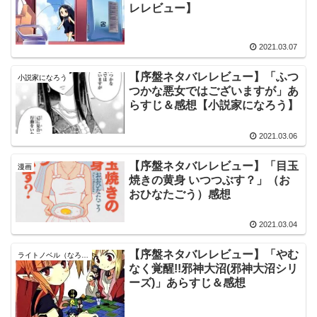
レレビュー】
2021.03.07
【序盤ネタバレレビュー】「ふつ
小説家になろう
つかな悪女ではございますが」あ
らすじ＆感想【小説家になろう】
2021.03.06
【序盤ネタバレレビュー】「目玉
漫画
焼きの黄身 いつつぶす？」（お
おひなたごう）感想
2021.03.04
【序盤ネタバレレビュー】「やむ
ライトノベル（なろう以外）
なく覚醒!!邪神大沼(邪神大沼シリ
ーズ)」あらすじ＆感想