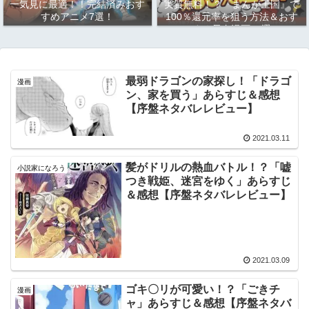
一気見に最適！！完結済みおす
実質無料！？『まんが王国』で
すめアニメ7選！
100％還元率を狙う方法＆おす
すめ長寿漫画10選
最弱ドラゴンの家探し！「ドラゴ
漫画
ン、家を買う」あらすじ＆感想
【序盤ネタバレレビュー】
2021.03.11
髪がドリルの熱血バトル！？「嘘
小説家になろう
つき戦姫、迷宮をゆく」あらすじ
＆感想【序盤ネタバレレビュー】
2021.03.09
ゴキ〇リが可愛い！？「ごきチ
漫画
ャ」あらすじ＆感想【序盤ネタバ