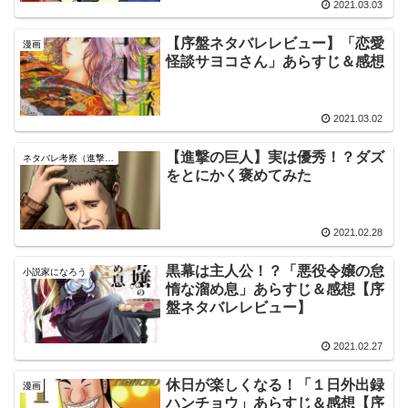
2021.03.03
【序盤ネタバレレビュー】「恋愛
漫画
怪談サヨコさん」あらすじ＆感想
2021.03.02
【進撃の巨人】実は優秀！？ダズ
ネタバレ考察（進撃の巨人）
をとにかく褒めてみた
2021.02.28
黒幕は主人公！？「悪役令嬢の怠
小説家になろう
惰な溜め息」あらすじ＆感想【序
盤ネタバレレビュー】
2021.02.27
休日が楽しくなる！「１日外出録
漫画
ハンチョウ」あらすじ＆感想【序