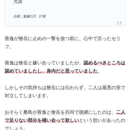
兄貴
出典：鬼滅の刃 17巻
善逸が獪岳に止めの一撃を放つ前に、心中で言ったセリ
フ。
善逸は獪岳と嫌い合っていましたが、
認めるべきところは
認めていましたし、身内だと思っていました
。
しかしその気持ちは獪岳には伝わらず、二人は最悪の形で
対立してしまいます。
おそらく桑島が善逸と獪岳を共同で後継にしたのは、
二人
で足りない部分を補い合って欲しい
という想いがあったの
でしょう。