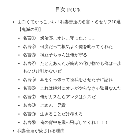
目次
面白くてかっこいい！我妻善逸の名言・名セリフ10選
【鬼滅の刃】
名言① 炭治郎…オレ…守ったよ……
名言② 何度だって根気よく俺を叱ってくれた
名言③ 禰豆子ちゃんは俺が守る
名言④ たとえあんたが筋肉の化け物でも俺は一歩
もひひひ引かないぜ
名言⑤ 耳を引っ張って怪我をさせた子に謝れ
名言⑥ これは絶対にオレがやらなきゃ駄目なんだ
名言⑦ 俺がカスならアンタはクズだ
名言⑧ ごめん 兄貴
名言⑨ 生きることだけ考えろ
名言⑩ 俺の背中を蹴っ飛ばしてくれ！！！
我妻善逸が愛される理由