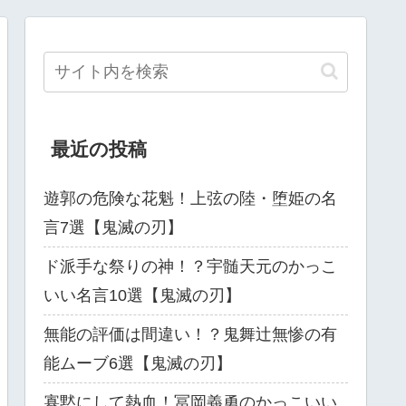
最近の投稿
遊郭の危険な花魁！上弦の陸・堕姫の名
言7選【鬼滅の刃】
ド派手な祭りの神！？宇髄天元のかっこ
いい名言10選【鬼滅の刃】
無能の評価は間違い！？鬼舞辻無惨の有
能ムーブ6選【鬼滅の刃】
寡黙にして熱血！冨岡義勇のかっこいい