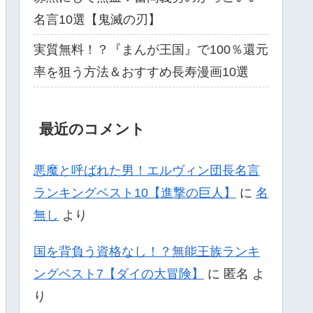
名言10選【鬼滅の刃】
実質無料！？『まんが王国』で100％還元
率を狙う方法＆おすすめ長寿漫画10選
最近のコメント
悪魔と呼ばれた男！エルヴィン団長名言
ランキングベスト10【進撃の巨人】
に
名
無し
より
国を背負う資格なし！？無能王族ランキ
ングベスト7【ダイの大冒険】
に
匿名
よ
り