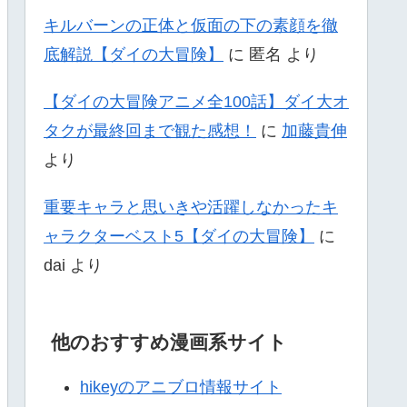
キルバーンの正体と仮面の下の素顔を徹
底解説【ダイの大冒険】
に
匿名
より
【ダイの大冒険アニメ全100話】ダイ大オ
タクが最終回まで観た感想！
に
加藤貴伸
より
重要キャラと思いきや活躍しなかったキ
ャラクターベスト5【ダイの大冒険】
に
dai
より
他のおすすめ漫画系サイト
hikeyのアニブロ情報サイト